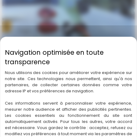
Mérignac
:
Sécurité
&
Performance
Nous utilisons des cookies pour améliorer votre expérience sur
Installation Électrique Neuve au Taillan-
notre site. Ces technologies nous permettent, ainsi qu'à nos
Médoc : Votre Expert
partenaires, de collecter certaines données comme votre
Installation Électrique Neuve au Taillan-Médoc : Votre Expert
adresse IP et vos préférences de navigation.
Données sécurisées Votre Installation
Ces informations servent à personnaliser votre expérience,
mesurer notre audience et afficher des publicités pertinentes.
Installation
Lire la suite
Les cookies essentiels au fonctionnement du site sont
Électrique
automatiquement activés. Pour tous les autres, votre accord
est nécessaire. Vous gardez le contrôle : acceptez, refusez ou
Neuve
modifiez vos préférences à tout moment via les paramètres de
au