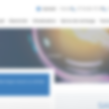
Samedi
Fermé
07 54 84 70 18
eil
Electricité
Climatisation
Borne de recharge
Pann
Contact
électrique neuve ou remise