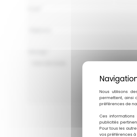
avec
Email
*
téléphone
Téléphone
Message
*
Nous utilisons de
permettent, ainsi
préférences de na
Envoyer
Ces informations 
publicités pertine
Pour tous les autr
vos préférences à