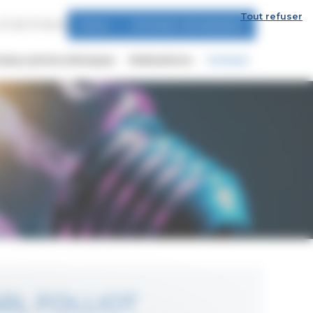
Tout refuser
07 63 73 18 45
Devis
Entretien climatisation
eaux photovoltaïques
Réalisations
Contact