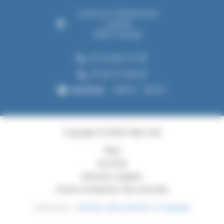
Expert
6 avenue Ferdinand de
Lesseps
33610 Canéjan
07 54 84 70 18
07 63 73 18 45
Vendredi
08h00 - 18h00
Copyright © 2026 Folliot SAS
Blog
Activités
Mentions Légales
Charte d’utilisation des données
Réalisation :
Horizon, Site internet à Toulouse