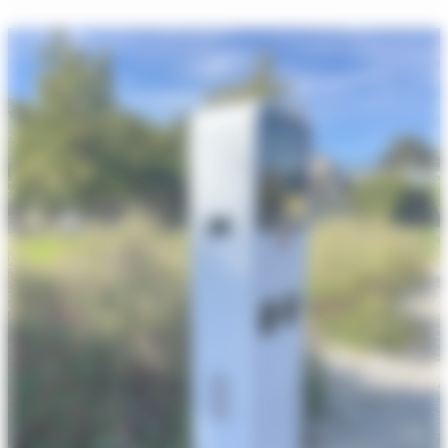
Électrique
Le
Haillan
:
Solutions
Fiables
et
Certifiées