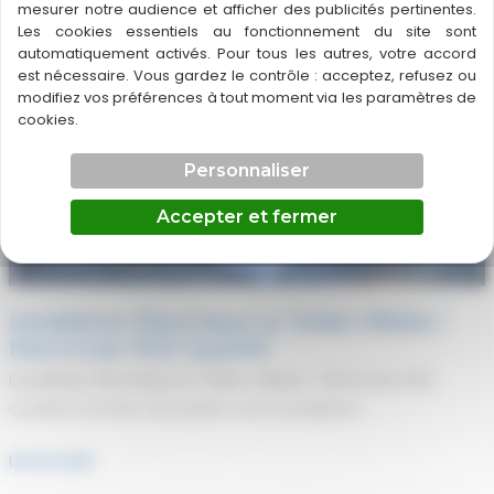
mesurer notre audience et afficher des publicités pertinentes.
Les cookies essentiels au fonctionnement du site sont
automatiquement activés. Pour tous les autres, votre accord
est nécessaire. Vous gardez le contrôle : acceptez, refusez ou
modifiez vos préférences à tout moment via les paramètres de
cookies.
Personnaliser
Accepter et fermer
Installation Électrique Le Taillan-Médoc :
Électricien RGE Qualifié
Installation Électrique Le Taillan-Médoc : Électricien RGE
Qualifié Données sécurisées Votre Installation
Installation
Lire la suite
Électrique