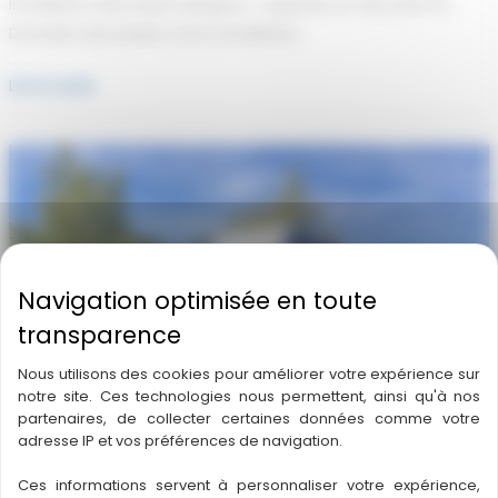
Installation Électrique Mérignac : Expertise et Sécurité Pro
Données sécurisées Votre installation
Installation
Lire la suite
Électrique
Mérignac
:
Expertise
et
Sécurité
Pro
Nous utilisons des cookies pour améliorer votre expérience sur
notre site. Ces technologies nous permettent, ainsi qu'à nos
partenaires, de collecter certaines données comme votre
adresse IP et vos préférences de navigation.
Ces informations servent à personnaliser votre expérience,