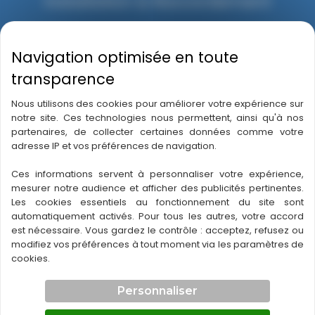
Installation & Raccordement
Nos techniciens certifiés IRVE procèdent à la pose et au
raccordement de votre borne de recharge, respectant
les normes de sécurité et de conformité.
Nous utilisons des cookies pour améliorer votre expérience sur
notre site. Ces technologies nous permettent, ainsi qu'à nos
partenaires, de collecter certaines données comme votre
adresse IP et vos préférences de navigation.
Ce que disent nos clients
Ces informations servent à personnaliser votre expérience,
mesurer notre audience et afficher des publicités pertinentes.
Les cookies essentiels au fonctionnement du site sont
automatiquement activés. Pour tous les autres, votre accord
est nécessaire. Vous gardez le contrôle : acceptez, refusez ou
modifiez vos préférences à tout moment via les paramètres de
cookies.
Nos derniers articles
Personnaliser