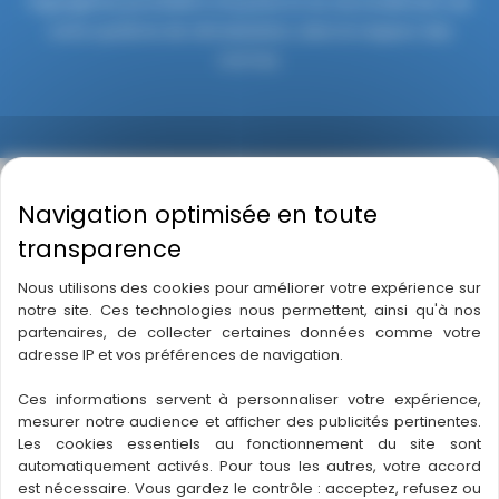
frigorigènes procèdent à la pose et au raccordement de
votre système de climatisation, dans le respect des
normes.
Ce que disent nos clients
Nous utilisons des cookies pour améliorer votre expérience sur
notre site. Ces technologies nous permettent, ainsi qu'à nos
partenaires, de collecter certaines données comme votre
adresse IP et vos préférences de navigation.
Nos derniers articles
Ces informations servent à personnaliser votre expérience,
mesurer notre audience et afficher des publicités pertinentes.
Les cookies essentiels au fonctionnement du site sont
automatiquement activés. Pour tous les autres, votre accord
est nécessaire. Vous gardez le contrôle : acceptez, refusez ou