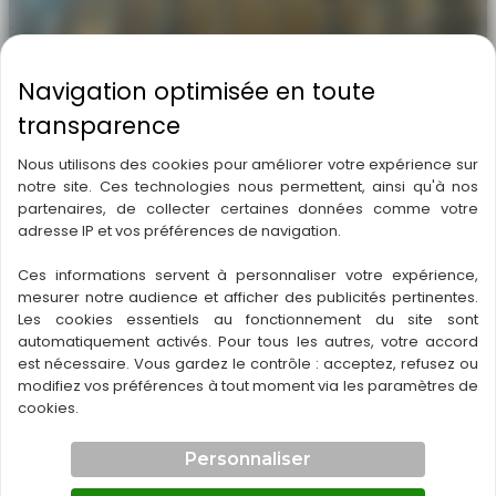
Éclairage Cathédrale St-André Bordeaux :
Nous utilisons des cookies pour améliorer votre expérience sur
valorisation vitraux
notre site. Ces technologies nous permettent, ainsi qu'à nos
partenaires, de collecter certaines données comme votre
L’éclairage révèle les volumes, sublime les couleurs et
adresse IP et vos préférences de navigation.
raconte une histoire. Nous
Ces informations servent à personnaliser votre expérience,
Éclairage
Lire la suite
mesurer notre audience et afficher des publicités pertinentes.
Les cookies essentiels au fonctionnement du site sont
Cathédrale
automatiquement activés. Pour tous les autres, votre accord
St-
est nécessaire. Vous gardez le contrôle : acceptez, refusez ou
André
modifiez vos préférences à tout moment via les paramètres de
Bordeaux
cookies.
:
Personnaliser
valorisation
vitraux