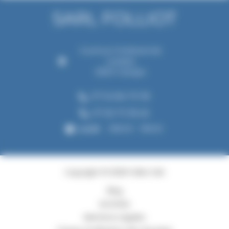
Gainable?
6 avenue Ferdinand de
Lesseps
33610 Canéjan
07 54 84 70 18
07 63 73 18 45
Lundi
08h00 - 18h00
Copyright © 2026 Folliot SAS
Blog
Activités
Mentions Légales