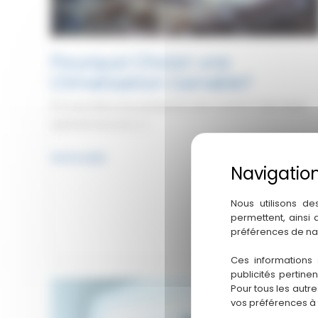
Pourquoi Choisir une
Climatisation Gainable?
!Si vous êtes à la recherche d’un confort thermique
optimal tout en […]
Pourquoi
Lire la suite
Choisir
une
Nous utilisons de
Climatisation
permettent, ainsi
Gainable?
préférences de na
Ces informations 
publicités pertine
Pour tous les autr
vos préférences à