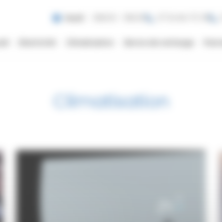
Jeudi
08h00 - 18h00
07 54 84 70 18
eil
Electricité
Climatisation
Borne de recharge
Pann
Climatisation