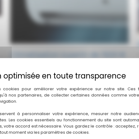
Climatisation à partir de 1500 €
TTC – Profitez du confort dès
maintenant !
Climatisez votre logement avec Folliot et passez un
s cookies pour améliorer votre expérience sur notre site. Ces
été au frais !
 qu'à nos partenaires, de collecter certaines données comme votre
vigation.
Climatisation
Lire la suite
à
servent à personnaliser votre expérience, mesurer notre audien
ntes. Les cookies essentiels au fonctionnement du site sont autom
partir
es, votre accord est nécessaire. Vous gardez le contrôle : acceptez, 
de
 tout moment via les paramètres de cookies.
1500