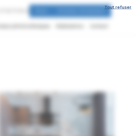
Tout refuser
07 63 73 18 45
Devis
Entretien climatisation
eaux photovoltaïques
Réalisations
Contact