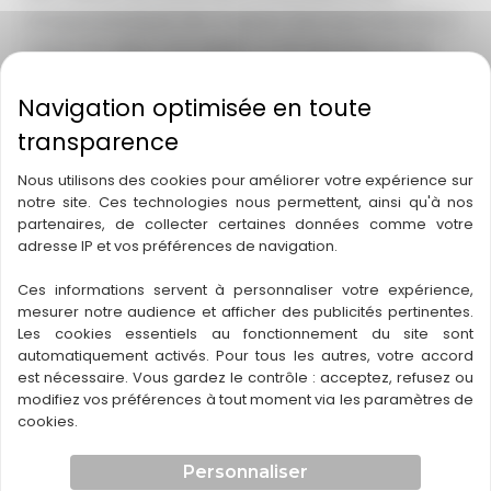
attaques physiques des rongeurs. Que vous cherchiez à
mettre en valeur votre
jardin
ou à le sécuriser par de
l
’éclairage à détecteur de mouvements
, nous vous
conseillerons sur les endroits à équiper et le type
d’installations à prévoir.
Nous utilisons des cookies pour améliorer votre expérience sur
Choisir un bon éclairage
, c’est aussi choisir une belle
notre site. Ces technologies nous permettent, ainsi qu'à nos
décoration !
LED
,
fluo compacte
,
halogène,
les
partenaires, de collecter certaines données comme votre
technologies modernes offrent une grande variété de
adresse IP et vos préférences de navigation.
nuances d’
éclairage
tout en vous garantissant durabilité
Ces informations servent à personnaliser votre expérience,
et économie d’énergie.
mesurer notre audience et afficher des publicités pertinentes.
Les cookies essentiels au fonctionnement du site sont
Conseils en éclairage à un électricien de Pessac
automatiquement activés. Pour tous les autres, votre accord
est nécessaire. Vous gardez le contrôle : acceptez, refusez ou
modifiez vos préférences à tout moment via les paramètres de
N’hésitez pas à demander à votre
électricien
le type
cookies.
d’
ampoule
le mieux adapté à l’usage que vous voulez en
faire et au rendu que vous souhaitez obtenir.
Personnaliser