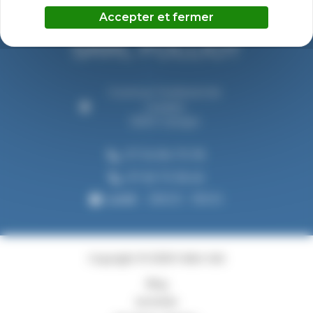
Accepter et fermer
6 avenue Ferdinand de
Lesseps
33610 Canéjan
07 54 84 70 18
07 63 73 18 45
Lundi
08h00 - 18h00
Copyright © 2026 Folliot SAS
Blog
Activités