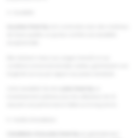
4- Durabilité
Les prises Green’Up
sont construites avec des matériaux
de haute qualité, ce qui leur confère une durabilité
exceptionnelle.
Elles résistent mieux aux usages intensifs et aux
conditions environnementales variées, garantissant une
longévité accrue par rapport aux prises standards.
Cette durabilité fait de la
prise Green’Up
un
investissement judicieux pour les utilisateurs de VE,
assurant une performance fiable sur le long terme.
5- Facilité d’installation
L’installation d’une prise Green’Up
est généralement