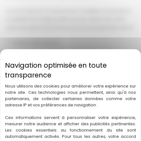
Le coût initial est compensé par la fiabilité, la sécurité et
la rapidité de charge qu’elle procure, faisant de cette
prise une option économique pour les propriétaires de VE.
7- Respect des normes
Les prises Green’Up
répondent aux normes européennes
en matière de
sécurité électrique
, garantissant une
utilisation conforme et sécurisée.
Nous utilisons des cookies pour améliorer votre expérience sur
Le respect de ces normes est crucial pour assurer la
notre site. Ces technologies nous permettent, ainsi qu'à nos
sécurité des utilisateurs et la conformité légale de
partenaires, de collecter certaines données comme votre
l’installation.
adresse IP et vos préférences de navigation.
Ces informations servent à personnaliser votre expérience,
Les propriétaires de VE peuvent ainsi
recharger leurs
mesurer notre audience et afficher des publicités pertinentes.
véhicules
en toute confiance, sachant que leur
Les cookies essentiels au fonctionnement du site sont
automatiquement activés. Pour tous les autres, votre accord
installation est aux normes.