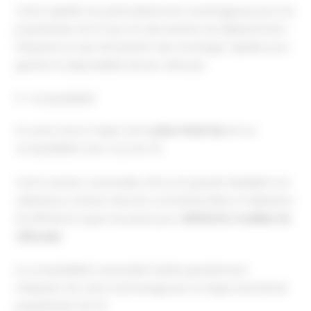
Cette rapidité est particulièrement avantageuse pour les
propriétaires de VE qui ont des besoins de déplacement
fréquents et qui nécessitent des recharges rapides pour
garantir la disponibilité de leur véhicule.
3- Compatibilité
Un autre atout majeur de la
prise Green’Up
est sa
compatibilité avec tous les VE.
Cette solution universelle offre une grande flexibilité aux
utilisateurs, évitant ainsi les contraintes liées à l’utilisation
de différents types de prises pour
différents modèles de
véhicules
.
La compatibilité universelle facilite grandement
l’adoption de cette technologie par un large éventail de
propriétaires de VE.