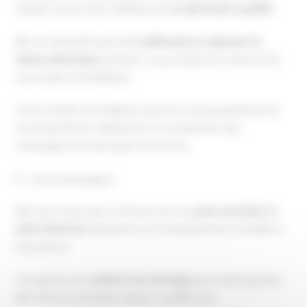
simple et peut être réalisée par
un électricien qualifié
.
Elle ne nécessite pas de
modifications majeures du
réseau électrique
existant, ce qui réduit les coûts et les
tracas liés à l’installation.
Cette facilité d’installation permet aux propriétaires de
VE de bénéficier rapidement et facilement des
avantages de cette prise renforcée.
6- Coût avantageux
Bien qu’un peu plus coûteuse qu’une
prise standard, la
prise Green’Up
représente un investissement rentable à
long terme.
Comparée aux
stations de recharge
plus sophistiquées,
elle offre un excellent rapport qualité-prix.