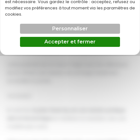
est nécessaire. Vous gardez le contrôle : acceptez, refusez ou
modifiez vos préférences à tout moment via les paramètres de
8- Praticité
cookies.
Idéales pour
une installation à domicile
, les
prises
Personnaliser
Green’Up
permettent de recharger son VE sans avoir
recours à des infrastructures publiques souvent
Accepter et fermer
occupées ou éloignées.
Cette praticité est un atout majeur pour les utilisateurs
de VE, offrant une solution de recharge facilement
accessible et privée.
Conclusion
En somme,
la prise Green’Up est une solution pratique
,
sûre et économique
en facilitant la transition vers une
mobilité plus verte.