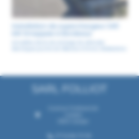
Installation de superchargeur 240
kW Smappee à Bordeaux
Actualités
,
Borne de recharge de véhicules
électriques proche de Villenave d'Ornon
,
Réalisations
6 avenue Ferdinand de
Lesseps
33610 Canéjan
07 54 84 70 18