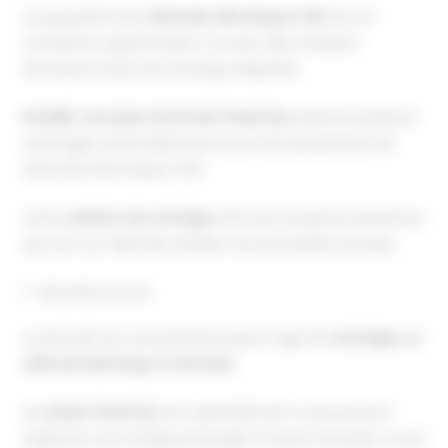
La popularité des
véhicules électriques (VE)
est en
constante augmentation, et avec elle, le besoin
d’infrastructures de recharge adaptées.
Installer une prise renforcée Green’Up
présente plusieurs
avantages, particulièrement pour les propriétaires de
véhicules électriques (VE).
Cette
solution de recharge
offre de nombreux bénéfices
qui vont au-delà des simples fonctionnalités de base.
1- Sécurité accrue
La sécurité est une priorité lorsqu’il s’agit de
recharger un
véhicule électrique à domicile
.
Les
prises Green’Up
sont spécialement conçues pour
supporter une charge prolongée à haute intensité, ce qui