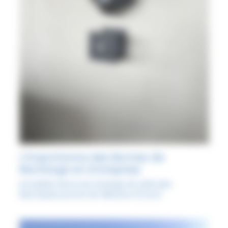
L’Importance des Bornes de
Recharge en Entreprise
Actualités
,
Borne de recharge de véhicules
électriques proche de Villenave d'Ornon