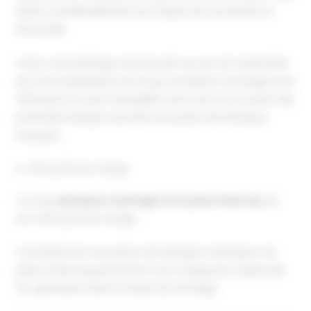
réduit considérablement les risques de surchauffe et
d’incendie.
Cette caractéristique de sécurité accrue est essentielle
pour les propriétaires de VE qui souhaitent recharger leurs
véhicules en toute tranquillité, sans avoir à se soucier des
potentiels dangers associés aux prises domestiques
standard.
2- Efficacité de charge
L’un des
principaux avantages de la prise Green’Up
est
son efficacité de charge.
Contrairement aux prises domestiques classiques, les
prises Green’Up permettent une charge plus rapide des
VE, optimisant ainsi le temps de recharge.