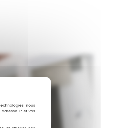
 technologies nous
 adresse IP et vos