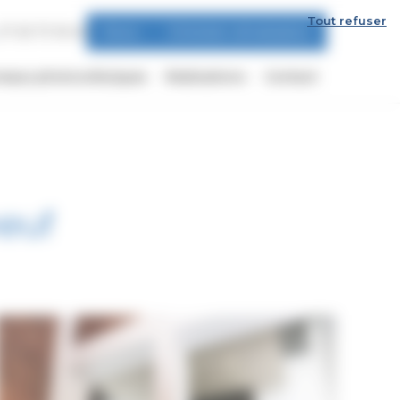
Tout refuser
07 63 73 18 45
Devis
Entretien climatisation
eaux photovoltaïques
Réalisations
Contact
neuf