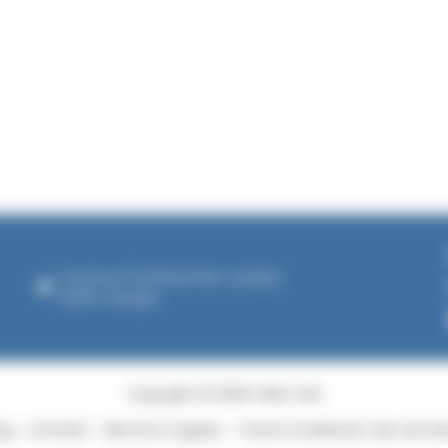
6 avenue Ferdinand de Lesseps
33610 Canéjan
Copyright © 2026 Folliot SAS
og
Activités
Mentions Légales
Charte d’utilisation des donn