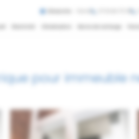
Dimanche
Fermé
07 54 84 70 18
eil
Electricité
Climatisation
Borne de recharge
Pann
ctrique pour immeuble 