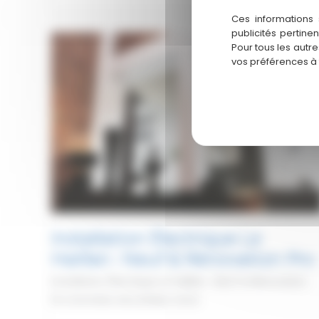
à
Ces informations 
Pessac
publicités pertine
:
Pour tous les autr
vos préférences à
Immeubles
&
Projets
Neufs
Installation Électrique Le
Haillan : Neuf & Rénovation Pro
Installation Électrique Le Haillan : Neuf & Rénovation
Pro Données sécurisées Votre