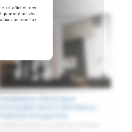
Électrique
ce et afficher des
au
atiquement activés.
refusez ou modifiez
Taillan-
Médoc
Neuf
&
Rénovation
Installation Électrique
Immeuble Neuf à Bordeaux :
Fiabilité & Expertise
Installation Électrique Immeuble Neuf à Bordeaux :