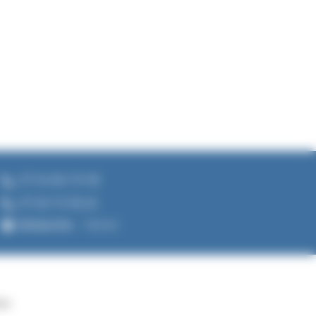
07 54 84 70 18
07 63 73 18 45
Dimanche
Fermé
ées