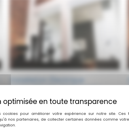
Neuf
&
Rénovation
d
:
Installation Électrique
Immeuble Neuf Mérignac :
Solutions Pro
Installation Électrique Immeuble Neuf Mérignac :
Solutions Pro Données sécurisées Votre installation
s cookies pour améliorer votre expérience sur notre site. Ces
 qu'à nos partenaires, de collecter certaines données comme votre
vigation.
Installation
I
Lire la suite