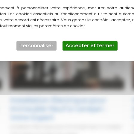
Électrique
servent à personnaliser votre expérience, mesurer notre audien
Immeuble
ntes. Les cookies essentiels au fonctionnement du site sont autom
es, votre accord est nécessaire. Vous gardez le contrôle : acceptez, 
Neuf
 tout moment via les paramètres de cookies.
Mérignac
:
:
Solutions
Personnaliser
Accepter et fermer
Pro
Installation Électrique pour
Immeuble Neuf à Canéjan :
Votre Expert
Installation Électrique pour Immeuble Neuf à Canéjan :