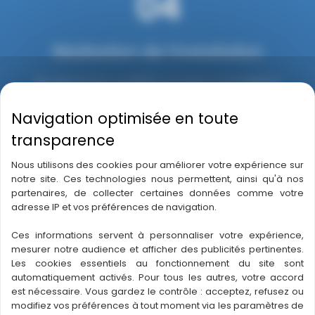
04
Réalisation de l’installation
Nos électriciens qualifiés procèdent à l’installation
complète de votre système électrique (câblage, tableau,
prises, éclairage) en respectant la norme NF C 15-100.
Nous utilisons des cookies pour améliorer votre expérience sur
notre site. Ces technologies nous permettent, ainsi qu'à nos
partenaires, de collecter certaines données comme votre
adresse IP et vos préférences de navigation.
Ce que disent nos clients
Ces informations servent à personnaliser votre expérience,
mesurer notre audience et afficher des publicités pertinentes.
Les cookies essentiels au fonctionnement du site sont
automatiquement activés. Pour tous les autres, votre accord
est nécessaire. Vous gardez le contrôle : acceptez, refusez ou
modifiez vos préférences à tout moment via les paramètres de